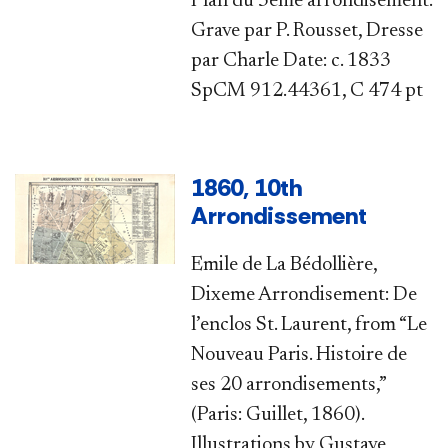
Plan du 3eme arrondisement.
Grave par P. Rousset, Dresse
par Charle Date: c. 1833
SpCM 912.44361, C 474 pt
1860, 10th
Arrondissement
Emile de La Bédollière,
Dixeme Arrondisement: De
l’enclos St. Laurent, from “Le
Nouveau Paris. Histoire de
ses 20 arrondisements,”
(Paris: Guillet, 1860).
Illustrations by Gustave