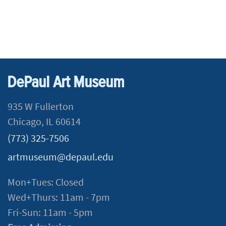
DePaul Art Museum
935 W Fullerton
Chicago, IL 60614
(773) 325-7506
artmuseum@depaul.edu
Mon+Tues: Closed
Wed+Thurs: 11am - 7pm
Fri-Sun: 11am - 5pm